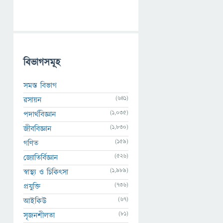
বিভাগসমূহ
সমস্ত বিভাগ
(641)
রসায়ন
(1,035)
পদার্থবিজ্ঞান
(1,830)
জীববিজ্ঞান
(159)
গণিত
(526)
জ্যোতির্বিজ্ঞান
(1,989)
স্বাস্থ্য ও চিকিৎসা
(736)
প্রযুক্তি
(67)
আইকিউ
(81)
সৃজনশীলতা