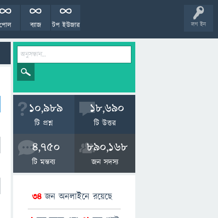
পোল
ব্যাজ
টপ ইউজার
লগ ইন
10,989
18,690
টি প্রশ্ন
টি উত্তর
4,750
890,168
টি মন্তব্য
জন সদস্য
34
জন অনলাইনে রয়েছে