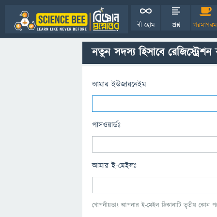
বী হোম
প্রশ্ন
গরমাগরম
নতুন সদস্য হিসাবে রেজিস্ট্রেশন
আমার ইউজারনেইম
পাসওয়ার্ডঃ
আমার ই-মেইলঃ
গোপনীয়তাঃ আপনার ই-মেইল ঠিকানাটি তৃতীয় কোন পক্ষ