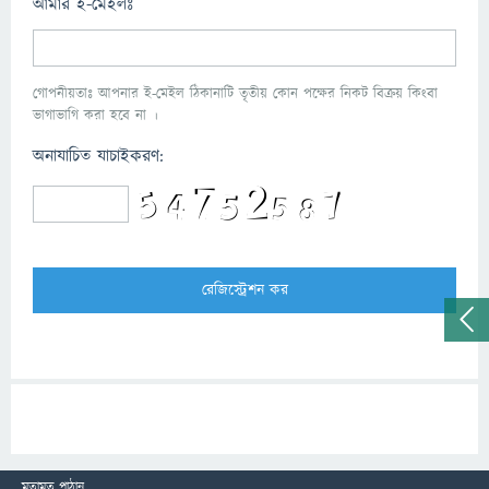
আমার ই-মেইলঃ
গোপনীয়তাঃ আপনার ই-মেইল ঠিকানাটি তৃতীয় কোন পক্ষের নিকট বিক্রয় কিংবা
ভাগাভাগি করা হবে না ।
অনাযাচিত যাচাইকরণ:
মতামত পাঠান