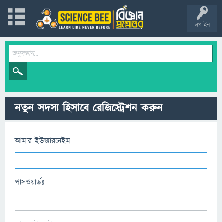
লগ ইন
নতুন সদস্য হিসাবে রেজিস্ট্রেশন করুন
আমার ইউজারনেইম
পাসওয়ার্ডঃ