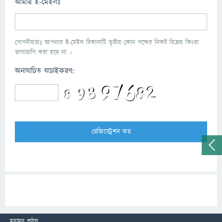
আমার ই-মেইলঃ
গোপনীয়তাঃ আপনার ই-মেইল ঠিকানাটি তৃতীয় কোন পক্ষের নিকট বিক্রয় কিংবা
ভাগাভাগি করা হবে না ।
অনাযাচিত যাচাইকরণ:
মতামত পাঠান