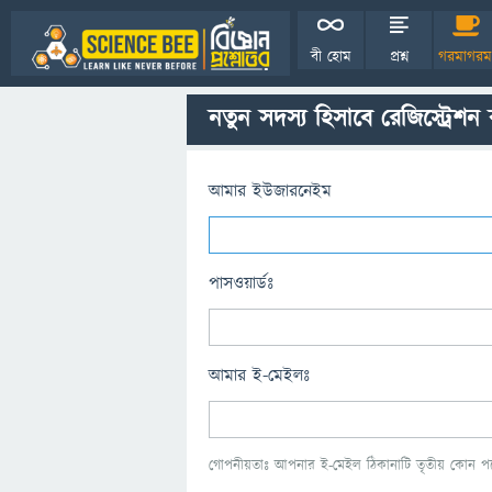
বী হোম
প্রশ্ন
গরমাগরম
নতুন সদস্য হিসাবে রেজিস্ট্রেশন
আমার ইউজারনেইম
পাসওয়ার্ডঃ
আমার ই-মেইলঃ
গোপনীয়তাঃ আপনার ই-মেইল ঠিকানাটি তৃতীয় কোন পক্ষ