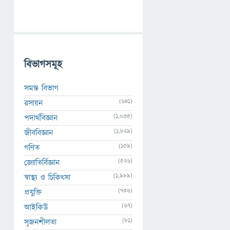
বিভাগসমূহ
সমস্ত বিভাগ
(641)
রসায়ন
(1,035)
পদার্থবিজ্ঞান
(1,829)
জীববিজ্ঞান
(159)
গণিত
(526)
জ্যোতির্বিজ্ঞান
(1,989)
স্বাস্থ্য ও চিকিৎসা
(736)
প্রযুক্তি
(67)
আইকিউ
(81)
সৃজনশীলতা