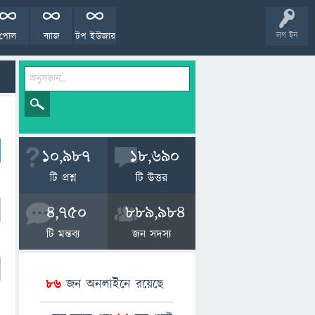
পোল
ব্যাজ
টপ ইউজার
লগ ইন
10,987
18,690
টি প্রশ্ন
টি উত্তর
4,750
889,984
টি মন্তব্য
জন সদস্য
86
জন অনলাইনে রয়েছে