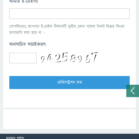
আমার ই-মেইলঃ
গোপনীয়তাঃ আপনার ই-মেইল ঠিকানাটি তৃতীয় কোন পক্ষের নিকট বিক্রয় কিংবা
ভাগাভাগি করা হবে না ।
অনাযাচিত যাচাইকরণ:
মতামত পাঠান