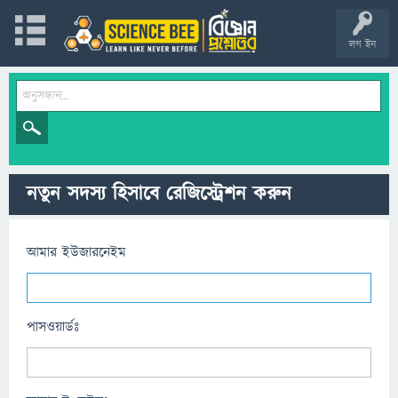
লগ ইন
নতুন সদস্য হিসাবে রেজিস্ট্রেশন করুন
আমার ইউজারনেইম
পাসওয়ার্ডঃ