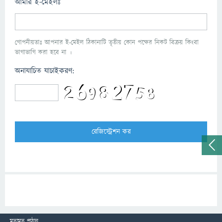
আমার ই-মেইলঃ
গোপনীয়তাঃ আপনার ই-মেইল ঠিকানাটি তৃতীয় কোন পক্ষের নিকট বিক্রয় কিংবা
ভাগাভাগি করা হবে না ।
অনাযাচিত যাচাইকরণ:
মতামত পাঠান