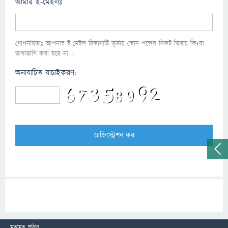
আমার ই-মেইলঃ
গোপনীয়তাঃ আপনার ই-মেইল ঠিকানাটি তৃতীয় কোন পক্ষের নিকট বিক্রয় কিংবা
ভাগাভাগি করা হবে না ।
অনাযাচিত যাচাইকরণ:
মতামত পাঠান