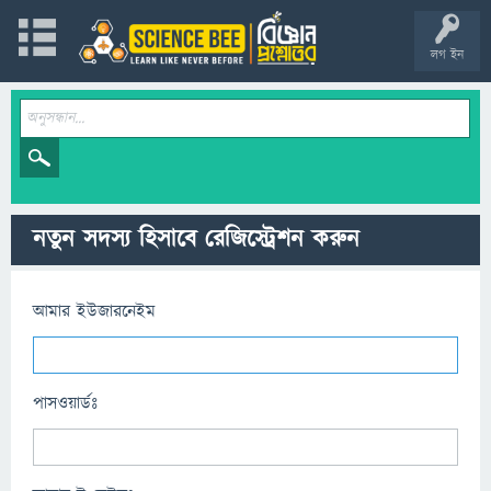
লগ ইন
নতুন সদস্য হিসাবে রেজিস্ট্রেশন করুন
আমার ইউজারনেইম
পাসওয়ার্ডঃ