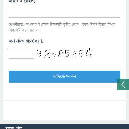
আমার ই-মেইলঃ
গোপনীয়তাঃ আপনার ই-মেইল ঠিকানাটি তৃতীয় কোন পক্ষের নিকট বিক্রয় কিংবা
ভাগাভাগি করা হবে না ।
অনাযাচিত যাচাইকরণ:
মতামত পাঠান