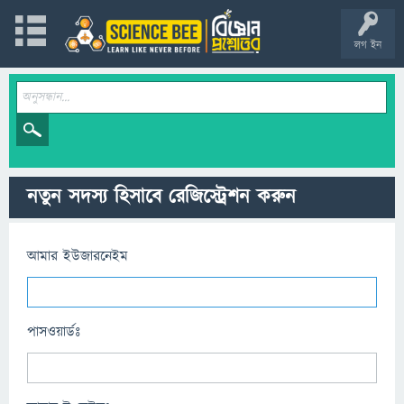
লগ ইন
নতুন সদস্য হিসাবে রেজিস্ট্রেশন করুন
আমার ইউজারনেইম
পাসওয়ার্ডঃ