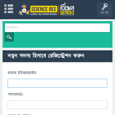
লগ ইন
নতুন সদস্য হিসাবে রেজিস্ট্রেশন করুন
আমার ইউজারনেইম
পাসওয়ার্ডঃ