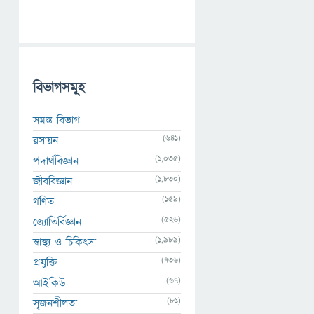
বিভাগসমূহ
সমস্ত বিভাগ
(641)
রসায়ন
(1,035)
পদার্থবিজ্ঞান
(1,830)
জীববিজ্ঞান
(159)
গণিত
(526)
জ্যোতির্বিজ্ঞান
(1,989)
স্বাস্থ্য ও চিকিৎসা
(736)
প্রযুক্তি
(67)
আইকিউ
(81)
সৃজনশীলতা