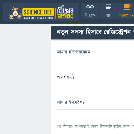
বী হোম
প্রশ্ন
গরমাগরম
নতুন সদস্য হিসাবে রেজিস্ট্রেশন
আমার ইউজারনেইম
পাসওয়ার্ডঃ
আমার ই-মেইলঃ
গোপনীয়তাঃ আপনার ই-মেইল ঠিকানাটি তৃতীয় কোন পক্ষ