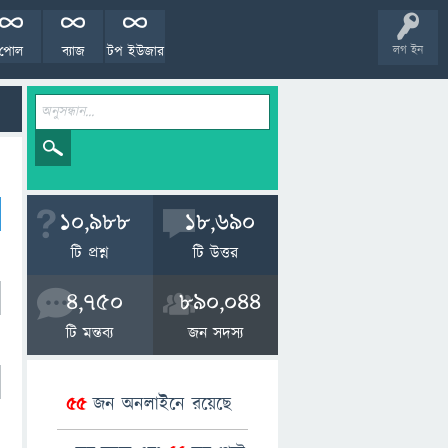
পোল
ব্যাজ
টপ ইউজার
লগ ইন
10,988
18,690
টি প্রশ্ন
টি উত্তর
4,750
890,044
টি মন্তব্য
জন সদস্য
55
জন অনলাইনে রয়েছে