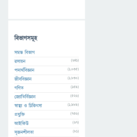
বিভাগসমূহ
সমস্ত বিভাগ
(641)
রসায়ন
(1,035)
পদার্থবিজ্ঞান
(1,830)
জীববিজ্ঞান
(159)
গণিত
(526)
জ্যোতির্বিজ্ঞান
(1,989)
স্বাস্থ্য ও চিকিৎসা
(736)
প্রযুক্তি
(67)
আইকিউ
(81)
সৃজনশীলতা