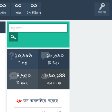
পোল
ব্যাজ
টপ ইউজার
লগ ইন
10,989
18,690
টি প্রশ্ন
টি উত্তর
4,750
890,144
টি মন্তব্য
জন সদস্য
28
জন অনলাইনে রয়েছে