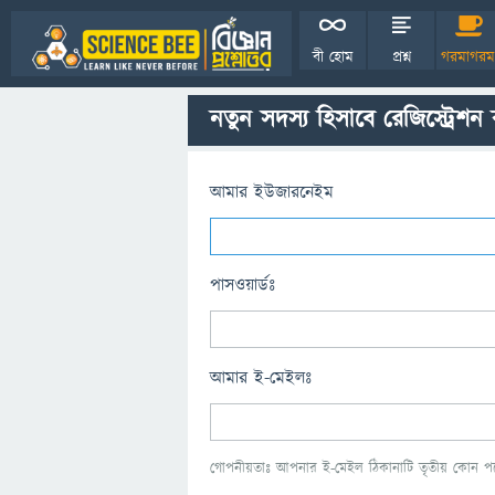
বী হোম
প্রশ্ন
গরমাগরম
নতুন সদস্য হিসাবে রেজিস্ট্রেশন
আমার ইউজারনেইম
পাসওয়ার্ডঃ
আমার ই-মেইলঃ
গোপনীয়তাঃ আপনার ই-মেইল ঠিকানাটি তৃতীয় কোন পক্ষ