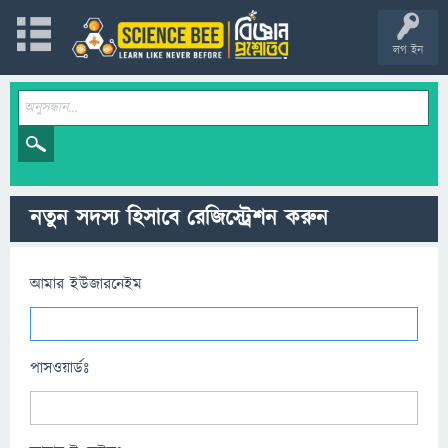
লগ ইন
নতুন সদস্য হিসাবে রেজিস্ট্রেশন করুন
আমার ইউজারনেইম
পাসওয়ার্ডঃ