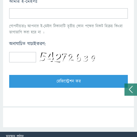
আমার ই-মেইলঃ
গোপনীয়তাঃ আপনার ই-মেইল ঠিকানাটি তৃতীয় কোন পক্ষের নিকট বিক্রয় কিংবা
ভাগাভাগি করা হবে না ।
অনাযাচিত যাচাইকরণ:
মতামত পাঠান