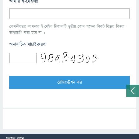
আমার ই-মেইলঃ
গোপনীয়তাঃ আপনার ই-মেইল ঠিকানাটি তৃতীয় কোন পক্ষের নিকট বিক্রয় কিংবা
ভাগাভাগি করা হবে না ।
অনাযাচিত যাচাইকরণ:
মতামত পাঠান