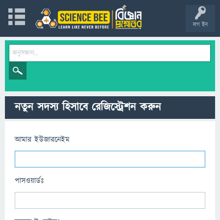
লগ ইন
নতুন সদস্য হিসাবে রেজিস্ট্রেশন করুন
আমার ইউজারনেইম
পাসওয়ার্ডঃ