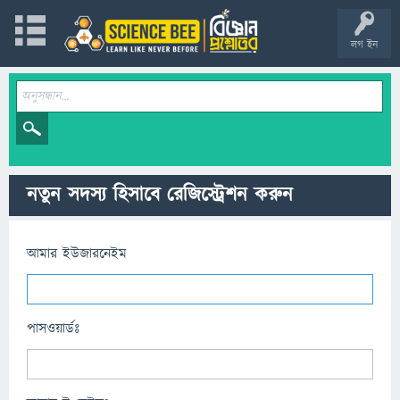
লগ ইন
নতুন সদস্য হিসাবে রেজিস্ট্রেশন করুন
আমার ইউজারনেইম
পাসওয়ার্ডঃ