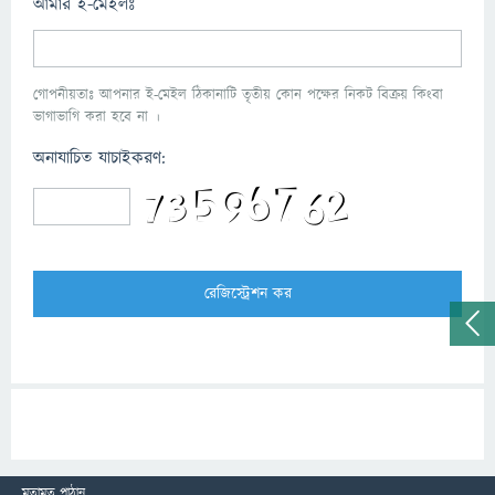
আমার ই-মেইলঃ
গোপনীয়তাঃ আপনার ই-মেইল ঠিকানাটি তৃতীয় কোন পক্ষের নিকট বিক্রয় কিংবা
ভাগাভাগি করা হবে না ।
অনাযাচিত যাচাইকরণ:
মতামত পাঠান