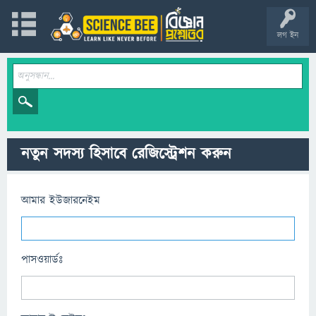
লগ ইন
নতুন সদস্য হিসাবে রেজিস্ট্রেশন করুন
আমার ইউজারনেইম
পাসওয়ার্ডঃ