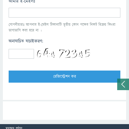
আমার ই-মেইলঃ
গোপনীয়তাঃ আপনার ই-মেইল ঠিকানাটি তৃতীয় কোন পক্ষের নিকট বিক্রয় কিংবা
ভাগাভাগি করা হবে না ।
অনাযাচিত যাচাইকরণ:
মতামত পাঠান