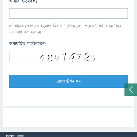
আমার ই-মেইলঃ
গোপনীয়তাঃ আপনার ই-মেইল ঠিকানাটি তৃতীয় কোন পক্ষের নিকট বিক্রয় কিংবা
ভাগাভাগি করা হবে না ।
অনাযাচিত যাচাইকরণ:
মতামত পাঠান