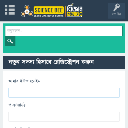
লগ ইন
নতুন সদস্য হিসাবে রেজিস্ট্রেশন করুন
আমার ইউজারনেইম
পাসওয়ার্ডঃ