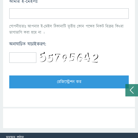
আমার ই-মেইলঃ
গোপনীয়তাঃ আপনার ই-মেইল ঠিকানাটি তৃতীয় কোন পক্ষের নিকট বিক্রয় কিংবা
ভাগাভাগি করা হবে না ।
অনাযাচিত যাচাইকরণ:
মতামত পাঠান