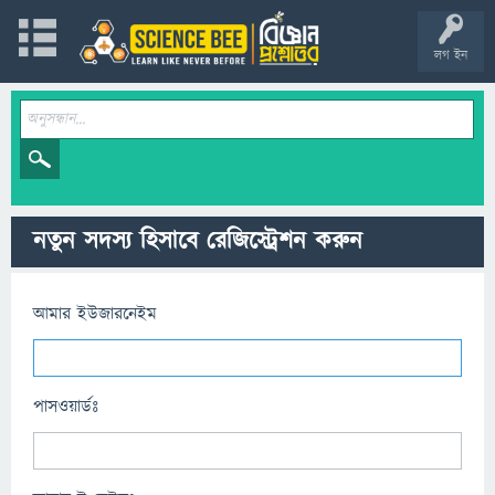
লগ ইন
নতুন সদস্য হিসাবে রেজিস্ট্রেশন করুন
আমার ইউজারনেইম
পাসওয়ার্ডঃ