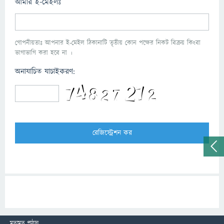
আমার ই-মেইলঃ
গোপনীয়তাঃ আপনার ই-মেইল ঠিকানাটি তৃতীয় কোন পক্ষের নিকট বিক্রয় কিংবা
ভাগাভাগি করা হবে না ।
অনাযাচিত যাচাইকরণ:
মতামত পাঠান