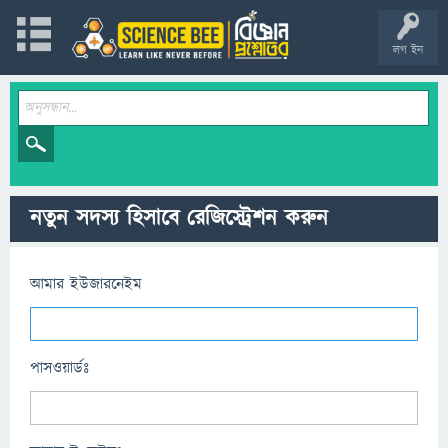
লগ ইন
নতুন সদস্য হিসাবে রেজিস্ট্রেশন করুন
আমার ইউজারনেইম
পাসওয়ার্ডঃ