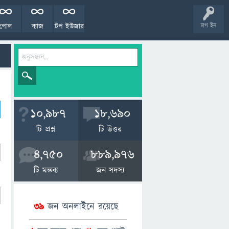
পোল
ব্যাজ
টপ ইউজার
লগ ইন
10,987
18,690
টি প্রশ্ন
টি উত্তর
4,750
889,976
টি মন্তব্য
জন সদস্য
39
জন অনলাইনে রয়েছে