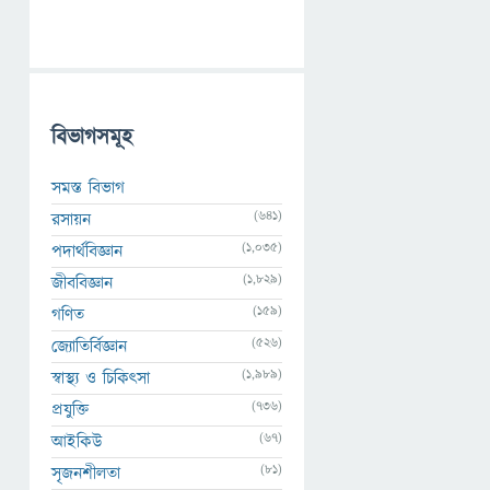
বিভাগসমূহ
সমস্ত বিভাগ
(641)
রসায়ন
(1,035)
পদার্থবিজ্ঞান
(1,829)
জীববিজ্ঞান
(159)
গণিত
(526)
জ্যোতির্বিজ্ঞান
(1,989)
স্বাস্থ্য ও চিকিৎসা
(736)
প্রযুক্তি
(67)
আইকিউ
(81)
সৃজনশীলতা