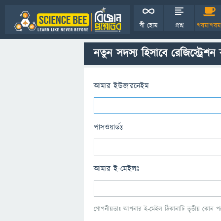
বী হোম
প্রশ্ন
গরমাগরম
নতুন সদস্য হিসাবে রেজিস্ট্রেশন
আমার ইউজারনেইম
পাসওয়ার্ডঃ
আমার ই-মেইলঃ
গোপনীয়তাঃ আপনার ই-মেইল ঠিকানাটি তৃতীয় কোন পক্ষ