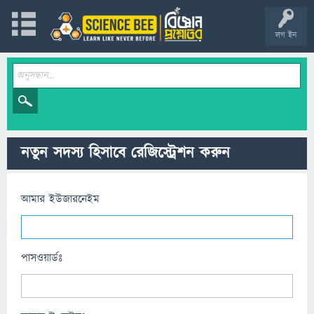
লগ ইন
নতুন সদস্য হিসাবে রেজিস্ট্রেশন করুন
আমার ইউজারনেইম
পাসওয়ার্ডঃ