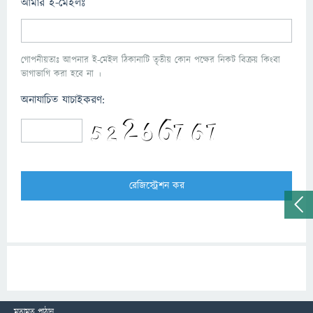
আমার ই-মেইলঃ
গোপনীয়তাঃ আপনার ই-মেইল ঠিকানাটি তৃতীয় কোন পক্ষের নিকট বিক্রয় কিংবা
ভাগাভাগি করা হবে না ।
অনাযাচিত যাচাইকরণ:
মতামত পাঠান