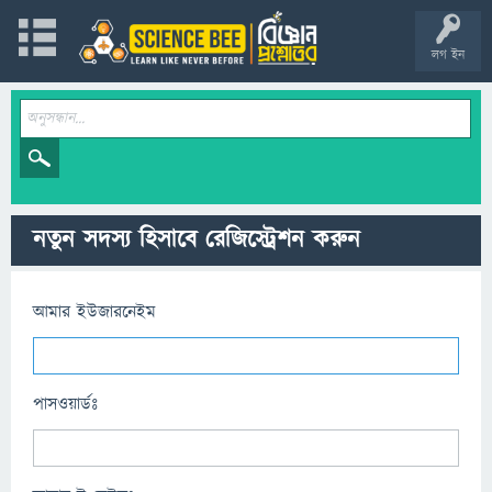
লগ ইন
নতুন সদস্য হিসাবে রেজিস্ট্রেশন করুন
আমার ইউজারনেইম
পাসওয়ার্ডঃ