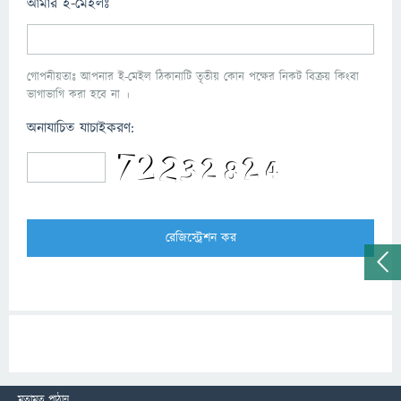
আমার ই-মেইলঃ
গোপনীয়তাঃ আপনার ই-মেইল ঠিকানাটি তৃতীয় কোন পক্ষের নিকট বিক্রয় কিংবা
ভাগাভাগি করা হবে না ।
অনাযাচিত যাচাইকরণ:
মতামত পাঠান