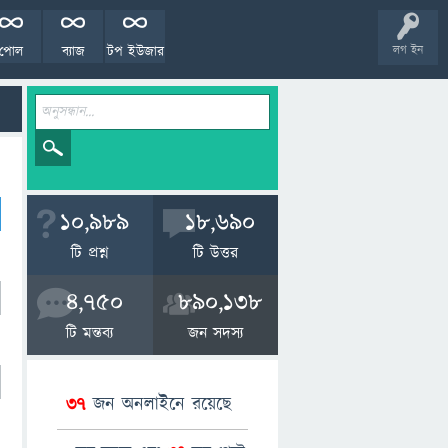
পোল
ব্যাজ
টপ ইউজার
লগ ইন
10,989
18,690
টি প্রশ্ন
টি উত্তর
4,750
890,138
টি মন্তব্য
জন সদস্য
37
জন অনলাইনে রয়েছে