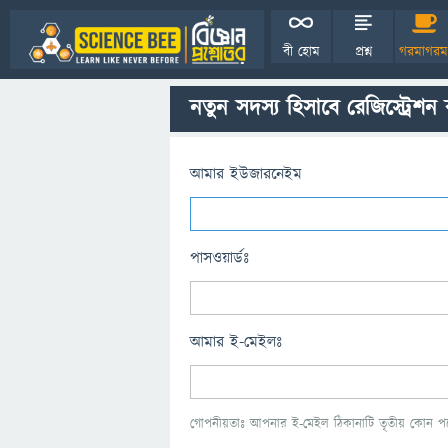
বী হোম
প্রশ্ন
গরমাগরম
নতুন সদস্য হিসাবে রেজিস্ট্রেশন
আমার ইউজারনেইম
পাসওয়ার্ডঃ
আমার ই-মেইলঃ
গোপনীয়তাঃ আপনার ই-মেইল ঠিকানাটি তৃতীয় কোন পক্ষ