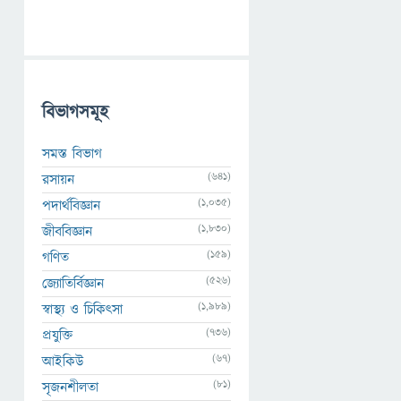
বিভাগসমূহ
সমস্ত বিভাগ
(641)
রসায়ন
(1,035)
পদার্থবিজ্ঞান
(1,830)
জীববিজ্ঞান
(159)
গণিত
(526)
জ্যোতির্বিজ্ঞান
(1,989)
স্বাস্থ্য ও চিকিৎসা
(736)
প্রযুক্তি
(67)
আইকিউ
(81)
সৃজনশীলতা