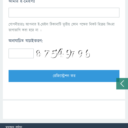
আমার ই-মেইলঃ
গোপনীয়তাঃ আপনার ই-মেইল ঠিকানাটি তৃতীয় কোন পক্ষের নিকট বিক্রয় কিংবা
ভাগাভাগি করা হবে না ।
অনাযাচিত যাচাইকরণ:
মতামত পাঠান