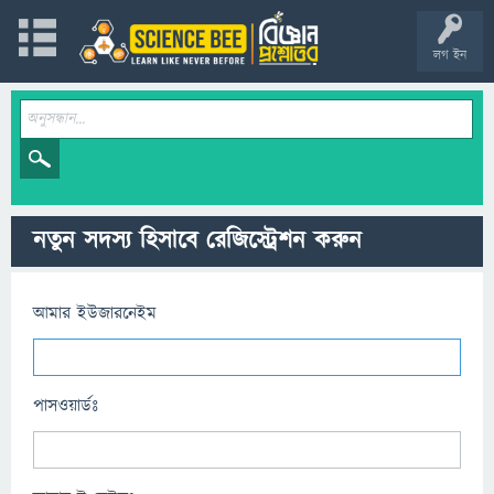
লগ ইন
নতুন সদস্য হিসাবে রেজিস্ট্রেশন করুন
আমার ইউজারনেইম
পাসওয়ার্ডঃ