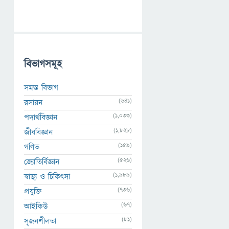
বিভাগসমূহ
সমস্ত বিভাগ
(641)
রসায়ন
(1,033)
পদার্থবিজ্ঞান
(1,828)
জীববিজ্ঞান
(159)
গণিত
(526)
জ্যোতির্বিজ্ঞান
(1,989)
স্বাস্থ্য ও চিকিৎসা
(736)
প্রযুক্তি
(67)
আইকিউ
(81)
সৃজনশীলতা