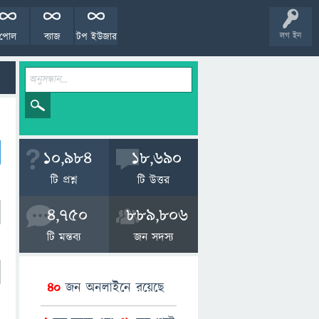
পোল
ব্যাজ
টপ ইউজার
লগ ইন
10,984
18,690
টি প্রশ্ন
টি উত্তর
4,750
889,806
টি মন্তব্য
জন সদস্য
40
জন অনলাইনে রয়েছে