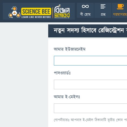
বী হোম
প্রশ্ন
গরমাগরম
নতুন সদস্য হিসাবে রেজিস্ট্রেশন
আমার ইউজারনেইম
পাসওয়ার্ডঃ
আমার ই-মেইলঃ
গোপনীয়তাঃ আপনার ই-মেইল ঠিকানাটি তৃতীয় কোন পক্ষ