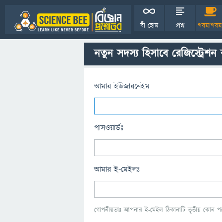
বী হোম
প্রশ্ন
গরমাগরম
নতুন সদস্য হিসাবে রেজিস্ট্রেশন
আমার ইউজারনেইম
পাসওয়ার্ডঃ
আমার ই-মেইলঃ
গোপনীয়তাঃ আপনার ই-মেইল ঠিকানাটি তৃতীয় কোন পক্ষ