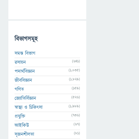
বিভাগসমূহ
সমস্ত বিভাগ
(641)
রসায়ন
(1,035)
পদার্থবিজ্ঞান
(1,829)
জীববিজ্ঞান
(159)
গণিত
(526)
জ্যোতির্বিজ্ঞান
(1,989)
স্বাস্থ্য ও চিকিৎসা
(736)
প্রযুক্তি
(67)
আইকিউ
(81)
সৃজনশীলতা