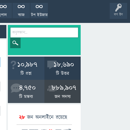
পোল
ব্যাজ
টপ ইউজার
লগ ইন
10,987
18,690
টি প্রশ্ন
টি উত্তর
4,750
889,907
টি মন্তব্য
জন সদস্য
28
জন অনলাইনে রয়েছে