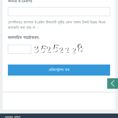
আমার ই-মেইলঃ
গোপনীয়তাঃ আপনার ই-মেইল ঠিকানাটি তৃতীয় কোন পক্ষের নিকট বিক্রয় কিংবা
ভাগাভাগি করা হবে না ।
অনাযাচিত যাচাইকরণ:
মতামত পাঠান