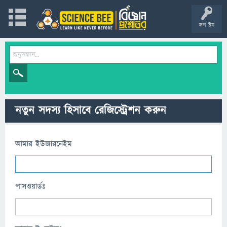
লগ ইন
নতুন সদস্য হিসাবে রেজিস্ট্রেশন করুন
আমার ইউজারনেইম
পাসওয়ার্ডঃ