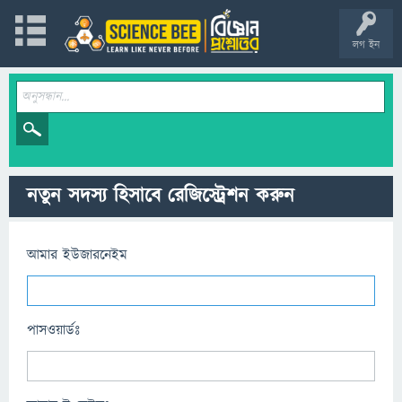
লগ ইন
নতুন সদস্য হিসাবে রেজিস্ট্রেশন করুন
আমার ইউজারনেইম
পাসওয়ার্ডঃ