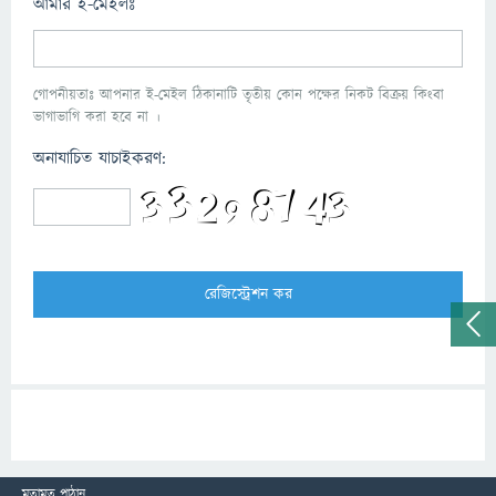
আমার ই-মেইলঃ
গোপনীয়তাঃ আপনার ই-মেইল ঠিকানাটি তৃতীয় কোন পক্ষের নিকট বিক্রয় কিংবা
ভাগাভাগি করা হবে না ।
অনাযাচিত যাচাইকরণ:
মতামত পাঠান