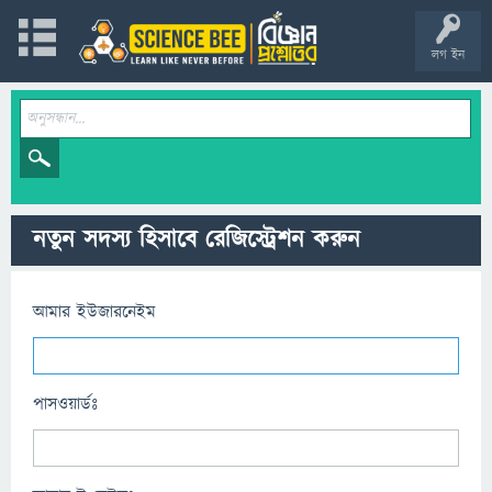
লগ ইন
নতুন সদস্য হিসাবে রেজিস্ট্রেশন করুন
আমার ইউজারনেইম
পাসওয়ার্ডঃ