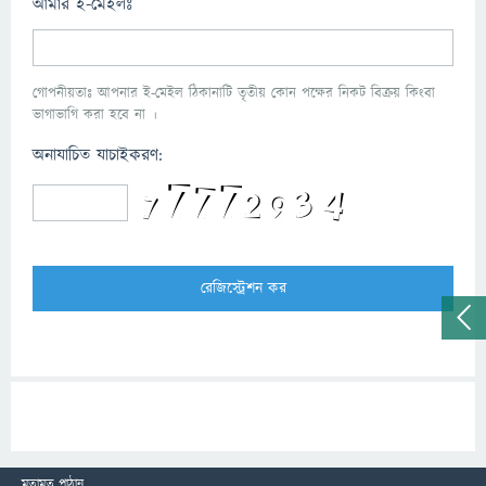
আমার ই-মেইলঃ
গোপনীয়তাঃ আপনার ই-মেইল ঠিকানাটি তৃতীয় কোন পক্ষের নিকট বিক্রয় কিংবা
ভাগাভাগি করা হবে না ।
অনাযাচিত যাচাইকরণ:
মতামত পাঠান