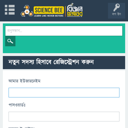
লগ ইন
নতুন সদস্য হিসাবে রেজিস্ট্রেশন করুন
আমার ইউজারনেইম
পাসওয়ার্ডঃ