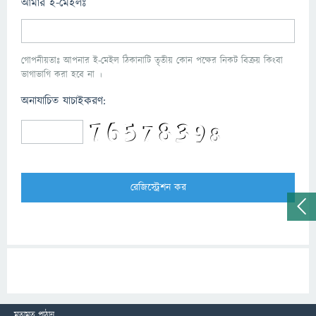
আমার ই-মেইলঃ
গোপনীয়তাঃ আপনার ই-মেইল ঠিকানাটি তৃতীয় কোন পক্ষের নিকট বিক্রয় কিংবা
ভাগাভাগি করা হবে না ।
অনাযাচিত যাচাইকরণ:
মতামত পাঠান