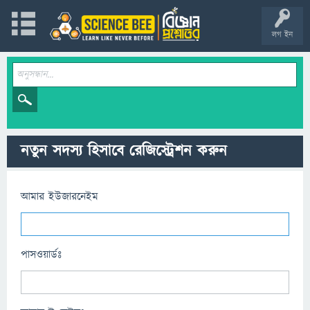
লগ ইন
নতুন সদস্য হিসাবে রেজিস্ট্রেশন করুন
আমার ইউজারনেইম
পাসওয়ার্ডঃ