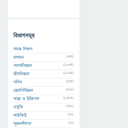
বিভাগসমূহ
সমস্ত বিভাগ
(641)
রসায়ন
(1,035)
পদার্থবিজ্ঞান
(1,829)
জীববিজ্ঞান
(159)
গণিত
(526)
জ্যোতির্বিজ্ঞান
(1,989)
স্বাস্থ্য ও চিকিৎসা
(736)
প্রযুক্তি
(67)
আইকিউ
(81)
সৃজনশীলতা