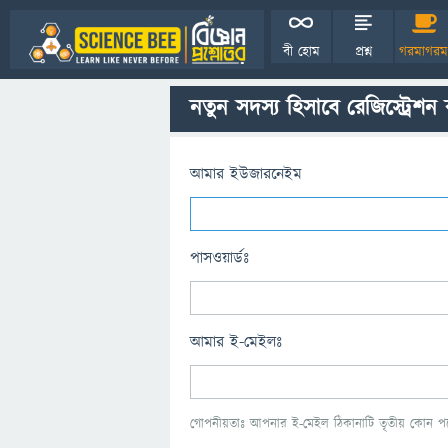
বী হোম
প্রশ্ন
গরমাগরম
নতুন সদস্য হিসাবে রেজিস্ট্রেশন
আমার ইউজারনেইম
পাসওয়ার্ডঃ
আমার ই-মেইলঃ
গোপনীয়তাঃ আপনার ই-মেইল ঠিকানাটি তৃতীয় কোন পক্ষ