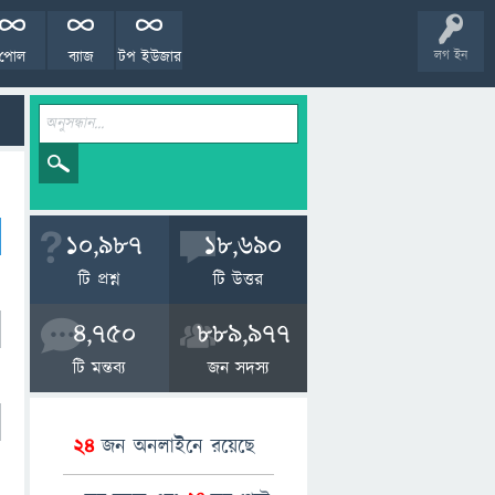
পোল
ব্যাজ
টপ ইউজার
লগ ইন
10,987
18,690
টি প্রশ্ন
টি উত্তর
4,750
889,977
টি মন্তব্য
জন সদস্য
24
জন অনলাইনে রয়েছে