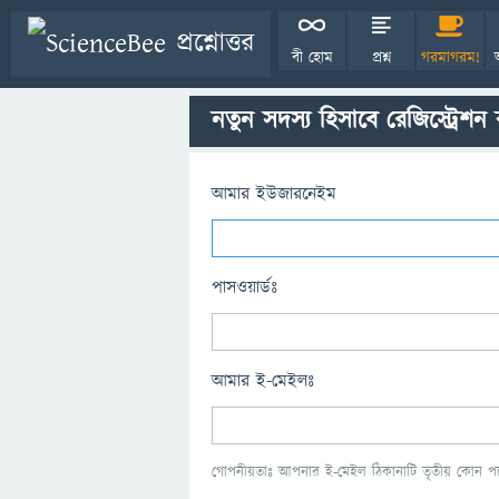
বী হোম
প্রশ্ন
গরমাগরম!
নতুন সদস্য হিসাবে রেজিস্ট্রেশন
আমার ইউজারনেইম
পাসওয়ার্ডঃ
আমার ই-মেইলঃ
গোপনীয়তাঃ আপনার ই-মেইল ঠিকানাটি তৃতীয় কোন পক্ষ