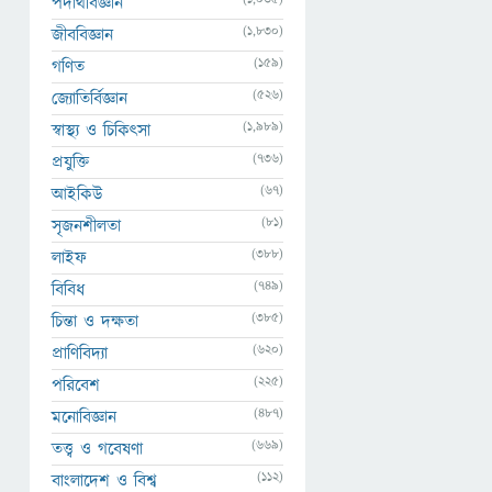
পদার্থবিজ্ঞান
(1,830)
জীববিজ্ঞান
(159)
গণিত
(526)
জ্যোতির্বিজ্ঞান
(1,989)
স্বাস্থ্য ও চিকিৎসা
(736)
প্রযুক্তি
(67)
আইকিউ
(81)
সৃজনশীলতা
(388)
লাইফ
(749)
বিবিধ
(385)
চিন্তা ও দক্ষতা
(620)
প্রাণিবিদ্যা
(225)
পরিবেশ
(487)
মনোবিজ্ঞান
(669)
তত্ত্ব ও গবেষণা
(112)
বাংলাদেশ ও বিশ্ব