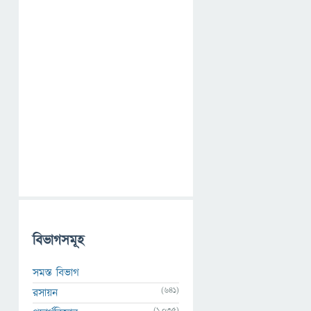
বিভাগসমূহ
সমস্ত বিভাগ
(641)
রসায়ন
(1,035)