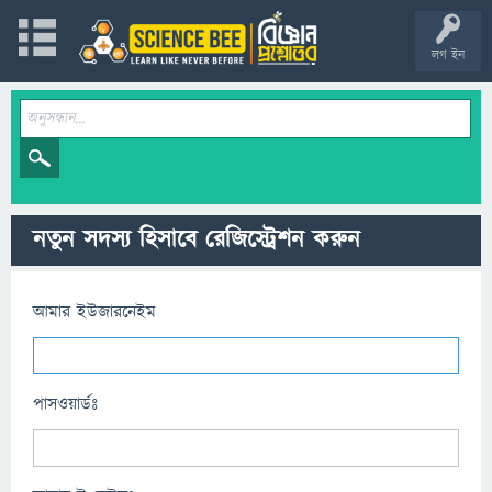
লগ ইন
নতুন সদস্য হিসাবে রেজিস্ট্রেশন করুন
আমার ইউজারনেইম
পাসওয়ার্ডঃ