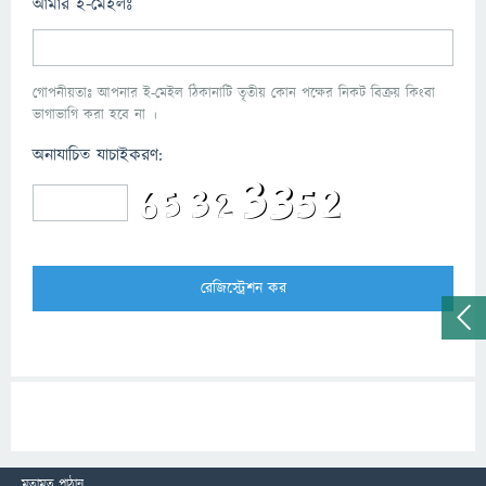
আমার ই-মেইলঃ
গোপনীয়তাঃ আপনার ই-মেইল ঠিকানাটি তৃতীয় কোন পক্ষের নিকট বিক্রয় কিংবা
ভাগাভাগি করা হবে না ।
অনাযাচিত যাচাইকরণ:
মতামত পাঠান