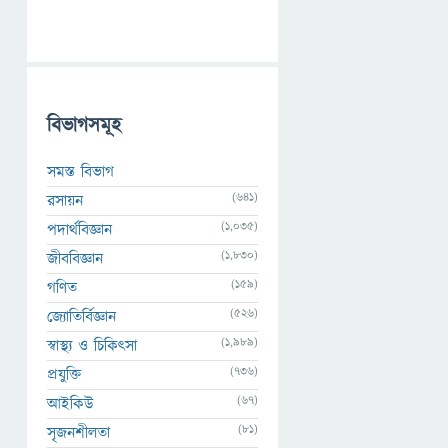
বিভাগসমূহ
সমস্ত বিভাগ
(641)
রসায়ন
(1,035)
পদার্থবিজ্ঞান
(1,830)
জীববিজ্ঞান
(159)
গণিত
(526)
জ্যোতির্বিজ্ঞান
(1,989)
স্বাস্থ্য ও চিকিৎসা
(736)
প্রযুক্তি
(67)
আইকিউ
(81)
সৃজনশীলতা