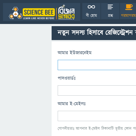
বী হোম
প্রশ্ন
গরমাগরম
নতুন সদস্য হিসাবে রেজিস্ট্রেশন
আমার ইউজারনেইম
পাসওয়ার্ডঃ
আমার ই-মেইলঃ
গোপনীয়তাঃ আপনার ই-মেইল ঠিকানাটি তৃতীয় কোন পক্ষ