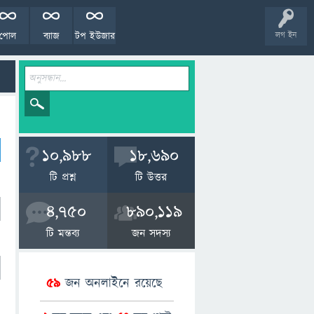
পোল
ব্যাজ
টপ ইউজার
লগ ইন
10,988
18,690
টি প্রশ্ন
টি উত্তর
4,750
890,119
টি মন্তব্য
জন সদস্য
59
জন অনলাইনে রয়েছে