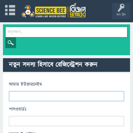
লগ ইন
নতুন সদস্য হিসাবে রেজিস্ট্রেশন করুন
আমার ইউজারনেইম
পাসওয়ার্ডঃ