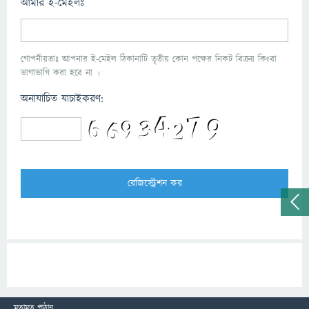
আমার ই-মেইলঃ
গোপনীয়তাঃ আপনার ই-মেইল ঠিকানাটি তৃতীয় কোন পক্ষের নিকট বিক্রয় কিংবা
ভাগাভাগি করা হবে না ।
অনাযাচিত যাচাইকরণ:
মতামত পাঠান