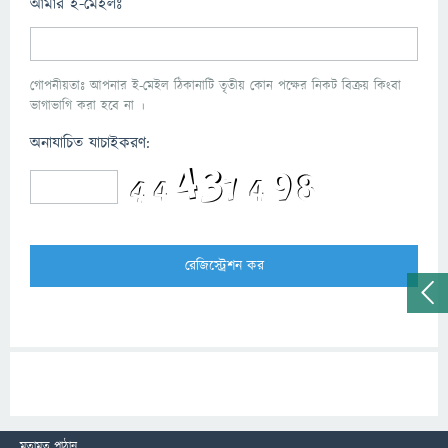
আমার ই-মেইলঃ
গোপনীয়তাঃ আপনার ই-মেইল ঠিকানাটি তৃতীয় কোন পক্ষের নিকট বিক্রয় কিংবা
ভাগাভাগি করা হবে না ।
অনাযাচিত যাচাইকরণ:
মতামত পাঠান