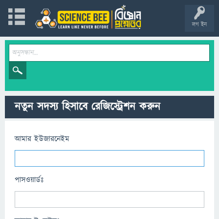
লগ ইন
নতুন সদস্য হিসাবে রেজিস্ট্রেশন করুন
আমার ইউজারনেইম
পাসওয়ার্ডঃ