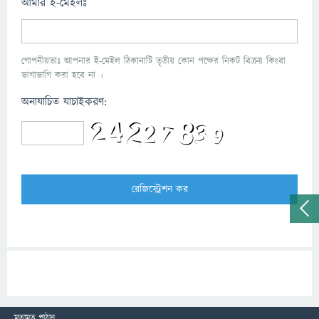
আমার ই-মেইলঃ
গোপনীয়তাঃ আপনার ই-মেইল ঠিকানাটি তৃতীয় কোন পক্ষের নিকট বিক্রয় কিংবা
ভাগাভাগি করা হবে না ।
অনাযাচিত যাচাইকরণ:
মতামত পাঠান