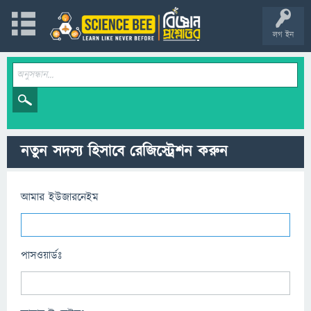
লগ ইন
নতুন সদস্য হিসাবে রেজিস্ট্রেশন করুন
আমার ইউজারনেইম
পাসওয়ার্ডঃ