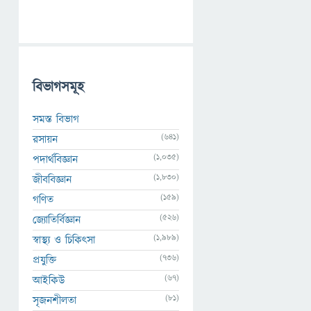
বিভাগসমূহ
সমস্ত বিভাগ
(641)
রসায়ন
(1,035)
পদার্থবিজ্ঞান
(1,830)
জীববিজ্ঞান
(159)
গণিত
(526)
জ্যোতির্বিজ্ঞান
(1,989)
স্বাস্থ্য ও চিকিৎসা
(736)
প্রযুক্তি
(67)
আইকিউ
(81)
সৃজনশীলতা