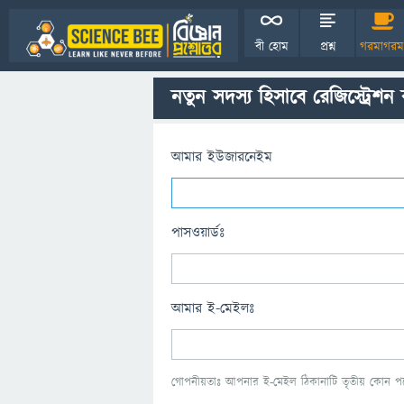
বী হোম
প্রশ্ন
গরমাগরম
নতুন সদস্য হিসাবে রেজিস্ট্রেশন
আমার ইউজারনেইম
পাসওয়ার্ডঃ
আমার ই-মেইলঃ
গোপনীয়তাঃ আপনার ই-মেইল ঠিকানাটি তৃতীয় কোন পক্ষ