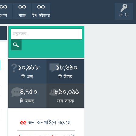
পোল
ব্যাজ
টপ ইউজার
লগ ইন
10,988
18,690
টি প্রশ্ন
টি উত্তর
4,750
890,091
টি মন্তব্য
জন সদস্য
55
জন অনলাইনে রয়েছে