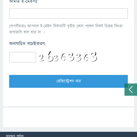
আমার ই-মেইলঃ
গোপনীয়তাঃ আপনার ই-মেইল ঠিকানাটি তৃতীয় কোন পক্ষের নিকট বিক্রয় কিংবা
ভাগাভাগি করা হবে না ।
অনাযাচিত যাচাইকরণ:
মতামত পাঠান