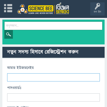
লগ ইন
নতুন সদস্য হিসাবে রেজিস্ট্রেশন করুন
আমার ইউজারনেইম
পাসওয়ার্ডঃ