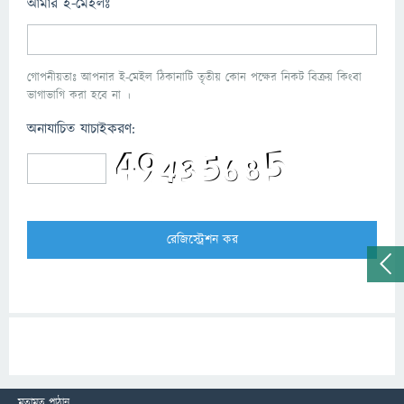
আমার ই-মেইলঃ
গোপনীয়তাঃ আপনার ই-মেইল ঠিকানাটি তৃতীয় কোন পক্ষের নিকট বিক্রয় কিংবা
ভাগাভাগি করা হবে না ।
অনাযাচিত যাচাইকরণ:
মতামত পাঠান