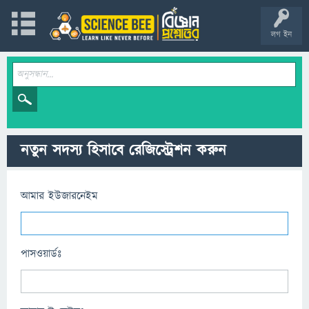
লগ ইন
নতুন সদস্য হিসাবে রেজিস্ট্রেশন করুন
আমার ইউজারনেইম
পাসওয়ার্ডঃ