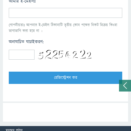
আমার ই-মেইলঃ
গোপনীয়তাঃ আপনার ই-মেইল ঠিকানাটি তৃতীয় কোন পক্ষের নিকট বিক্রয় কিংবা
ভাগাভাগি করা হবে না ।
অনাযাচিত যাচাইকরণ:
মতামত পাঠান