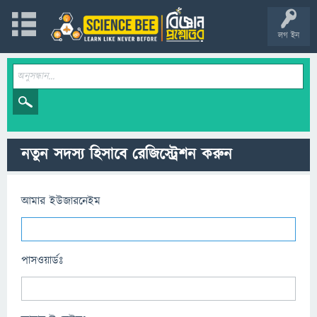
লগ ইন
নতুন সদস্য হিসাবে রেজিস্ট্রেশন করুন
আমার ইউজারনেইম
পাসওয়ার্ডঃ