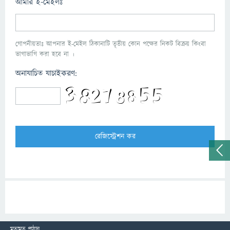
আমার ই-মেইলঃ
গোপনীয়তাঃ আপনার ই-মেইল ঠিকানাটি তৃতীয় কোন পক্ষের নিকট বিক্রয় কিংবা
ভাগাভাগি করা হবে না ।
অনাযাচিত যাচাইকরণ:
মতামত পাঠান