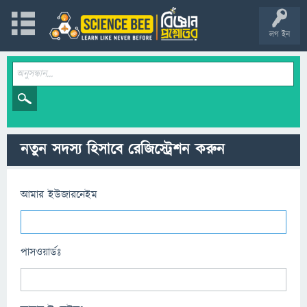
লগ ইন
নতুন সদস্য হিসাবে রেজিস্ট্রেশন করুন
আমার ইউজারনেইম
পাসওয়ার্ডঃ