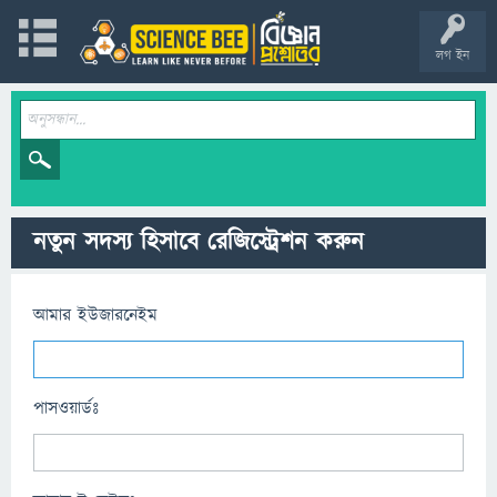
লগ ইন
নতুন সদস্য হিসাবে রেজিস্ট্রেশন করুন
আমার ইউজারনেইম
পাসওয়ার্ডঃ