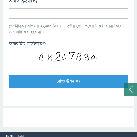
আমার ই-মেইলঃ
গোপনীয়তাঃ আপনার ই-মেইল ঠিকানাটি তৃতীয় কোন পক্ষের নিকট বিক্রয় কিংবা
ভাগাভাগি করা হবে না ।
অনাযাচিত যাচাইকরণ:
মতামত পাঠান