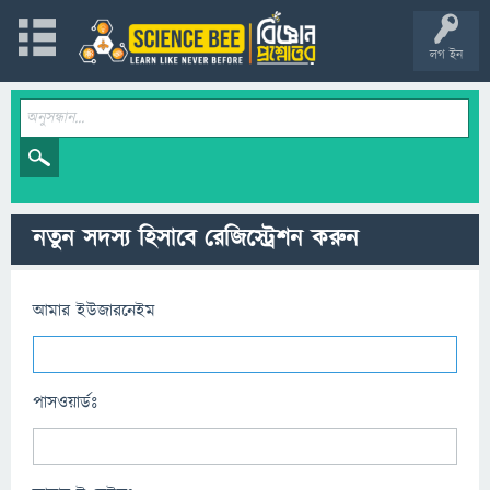
লগ ইন
নতুন সদস্য হিসাবে রেজিস্ট্রেশন করুন
আমার ইউজারনেইম
পাসওয়ার্ডঃ