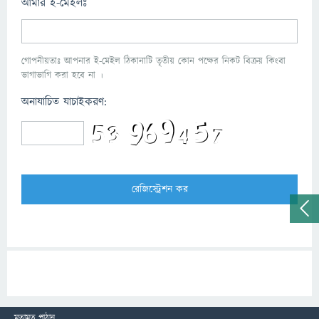
আমার ই-মেইলঃ
গোপনীয়তাঃ আপনার ই-মেইল ঠিকানাটি তৃতীয় কোন পক্ষের নিকট বিক্রয় কিংবা
ভাগাভাগি করা হবে না ।
অনাযাচিত যাচাইকরণ:
মতামত পাঠান