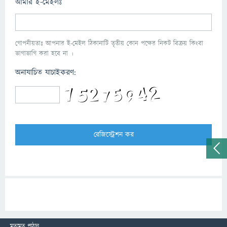
আমার ই-মেইলঃ
গোপনীয়তাঃ আপনার ই-মেইল ঠিকানাটি তৃতীয় কোন পক্ষের নিকট বিক্রয় কিংবা
ভাগাভাগি করা হবে না ।
অনাযাচিত যাচাইকরণ:
মতামত পাঠান