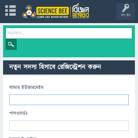
লগ ইন
নতুন সদস্য হিসাবে রেজিস্ট্রেশন করুন
আমার ইউজারনেইম
পাসওয়ার্ডঃ