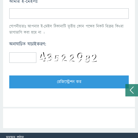
আমার ই-মেইলঃ
গোপনীয়তাঃ আপনার ই-মেইল ঠিকানাটি তৃতীয় কোন পক্ষের নিকট বিক্রয় কিংবা
ভাগাভাগি করা হবে না ।
অনাযাচিত যাচাইকরণ:
মতামত পাঠান