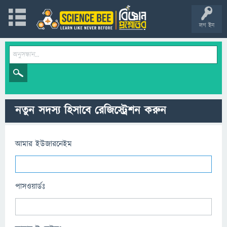
লগ ইন
নতুন সদস্য হিসাবে রেজিস্ট্রেশন করুন
আমার ইউজারনেইম
পাসওয়ার্ডঃ