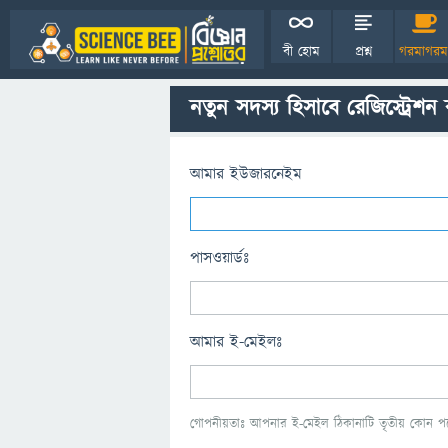
বী হোম
প্রশ্ন
গরমাগরম
নতুন সদস্য হিসাবে রেজিস্ট্রেশন
আমার ইউজারনেইম
পাসওয়ার্ডঃ
আমার ই-মেইলঃ
গোপনীয়তাঃ আপনার ই-মেইল ঠিকানাটি তৃতীয় কোন পক্ষ