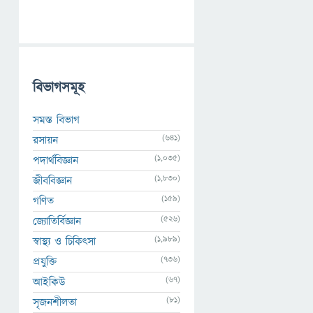
বিভাগসমূহ
সমস্ত বিভাগ
(641)
রসায়ন
(1,035)
পদার্থবিজ্ঞান
(1,830)
জীববিজ্ঞান
(159)
গণিত
(526)
জ্যোতির্বিজ্ঞান
(1,989)
স্বাস্থ্য ও চিকিৎসা
(736)
প্রযুক্তি
(67)
আইকিউ
(81)
সৃজনশীলতা