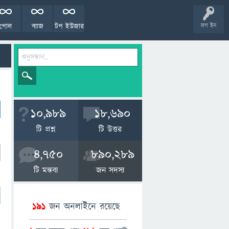
পোল
ব্যাজ
টপ ইউজার
লগ ইন
10,989
18,690
টি প্রশ্ন
টি উত্তর
4,750
890,289
টি মন্তব্য
জন সদস্য
191
জন অনলাইনে রয়েছে