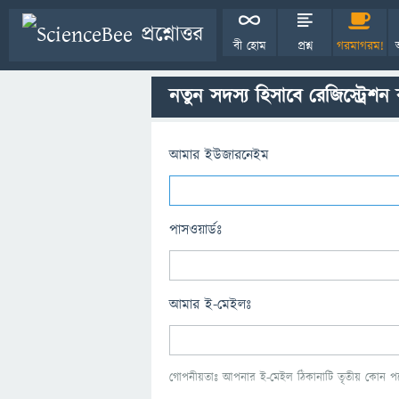
বী হোম
প্রশ্ন
গরমাগরম!
নতুন সদস্য হিসাবে রেজিস্ট্রেশন
আমার ইউজারনেইম
পাসওয়ার্ডঃ
আমার ই-মেইলঃ
গোপনীয়তাঃ আপনার ই-মেইল ঠিকানাটি তৃতীয় কোন পক্ষ