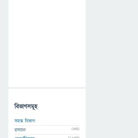
বিভাগসমূহ
সমস্ত বিভাগ
(641)
রসায়ন
(1,035)