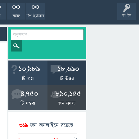
ল
ব্যাজ
টপ ইউজার
লগ ইন
10,989
18,690
টি প্রশ্ন
টি উত্তর
4,750
890,155
টি মন্তব্য
জন সদস্য
319
জন অনলাইনে রয়েছে