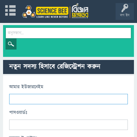
লগ ইন
নতুন সদস্য হিসাবে রেজিস্ট্রেশন করুন
আমার ইউজারনেইম
পাসওয়ার্ডঃ