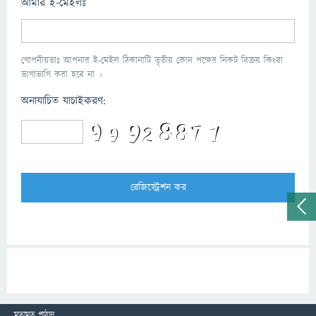
আমার ই-মেইলঃ
গোপনীয়তাঃ আপনার ই-মেইল ঠিকানাটি তৃতীয় কোন পক্ষের নিকট বিক্রয় কিংবা
ভাগাভাগি করা হবে না ।
অনাযাচিত যাচাইকরণ:
মতামত পাঠান