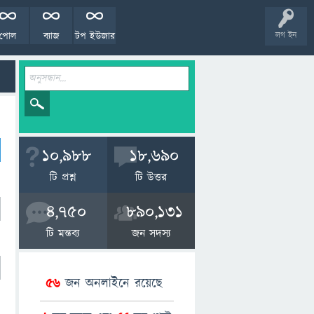
পোল
ব্যাজ
টপ ইউজার
লগ ইন
10,988
18,690
টি প্রশ্ন
টি উত্তর
4,750
890,131
টি মন্তব্য
জন সদস্য
56
জন অনলাইনে রয়েছে