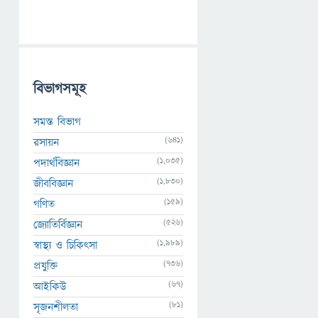
বিভাগসমূহ
সমস্ত বিভাগ
(641)
রসায়ন
(1,035)
পদার্থবিজ্ঞান
(1,830)
জীববিজ্ঞান
(159)
গণিত
(526)
জ্যোতির্বিজ্ঞান
(1,989)
স্বাস্থ্য ও চিকিৎসা
(736)
প্রযুক্তি
(67)
আইকিউ
(81)
সৃজনশীলতা