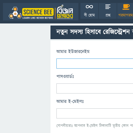
বী হোম
প্রশ্ন
গরমাগরম
নতুন সদস্য হিসাবে রেজিস্ট্রেশন
আমার ইউজারনেইম
পাসওয়ার্ডঃ
আমার ই-মেইলঃ
গোপনীয়তাঃ আপনার ই-মেইল ঠিকানাটি তৃতীয় কোন পক্ষ